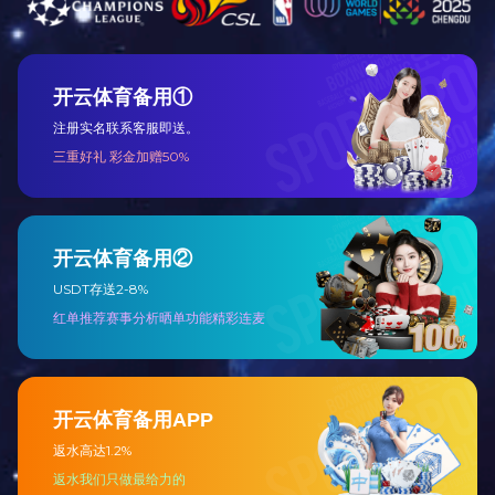
迎您的加入。
新闻资讯
NEWS
行业新闻
技术知识
开云app登录入口机器制冷产品广泛用汽车电子及配件行
19
开云app登录入口机器制冷产品广泛用于新能源环保行业，深受广大用
户一致好评，并与客户建立了长期友好合作关系
2023-03
开云app登录入口机器制冷产品广泛用于新能源环保行业
19
开云app登录入口机器制冷产品广泛用于新能源环保行业，深受广大用
户一致好评，并与客户建立了长期友好合作关系
2023-03
开云app登录入口机器制冷产品广泛用于科研院校，深受
19
开云app登录入口机器制冷产品广泛用于化工行业，深受广大用户一致
好评，并与客户建立了长期友好合作关系
2023-03