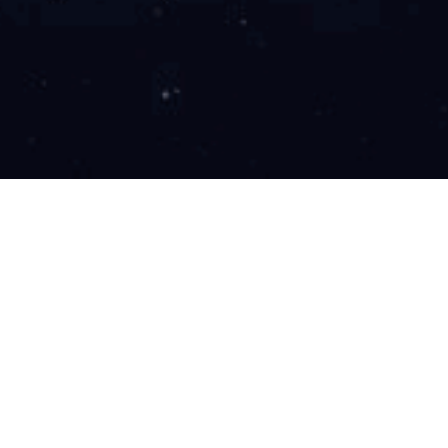
13817131603
13817131603